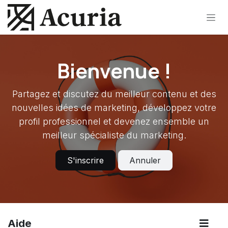
Se rendre au contenu
Bienvenue !
Partagez et discutez du meilleur contenu et des
nouvelles idées de marketing, développez votre
profil professionnel et devenez ensemble un
meilleur spécialiste du marketing.
S'inscrire
Annuler
Aide