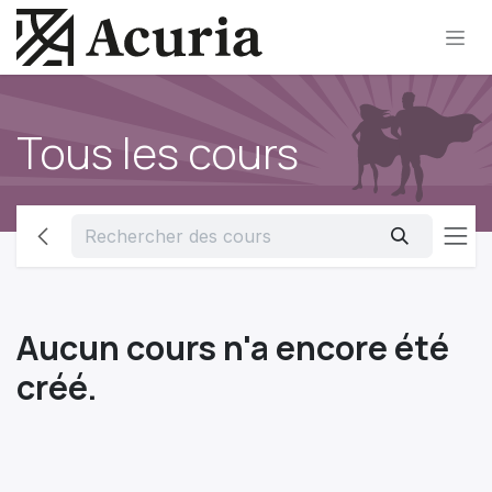
Se rendre au contenu
Tous les cours
Aucun cours n'a encore été
créé.